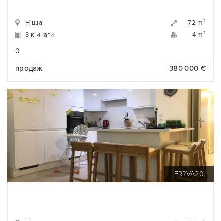
Ніцца
2
72 m
3 кімнати
2
4 m
0
продаж
380 000 €
FRRVA20