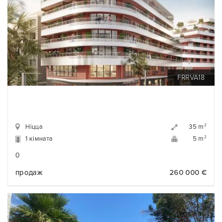
FRRVA18
Ніцца
2
35 m
1 кімната
2
5 m
0
продаж
260 000 €