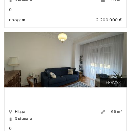
3 кімнати
38 m
0
продаж
2 200 000 €
FRRVA3
Ніцца
2
66 m
3 кімнати
0