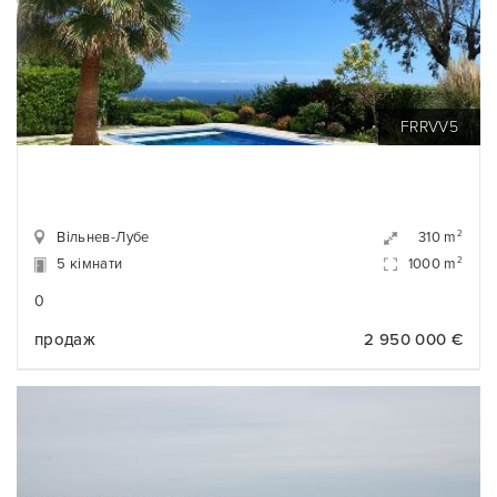
FRRVV5
Вільнев-Лубе
2
310 m
5 кімнати
2
1000 m
0
продаж
2 950 000 €