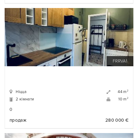
FRRVA1
Ніцца
2
44 m
2 кімнати
2
10 m
0
продаж
280 000 €