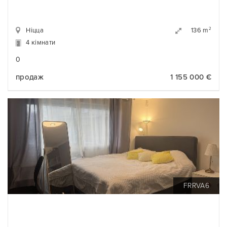
Ніцца
2
136 m
4 кімнати
0
продаж
1 155 000 €
FRRVA6