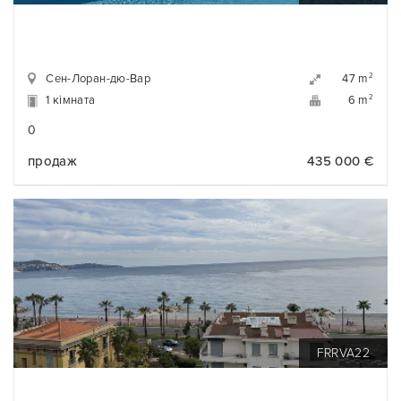
Сен-Лоран-дю-Вар
2
47 m
1 кімната
2
6 m
0
продаж
435 000 €
FRRVA22