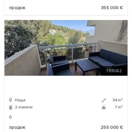
продаж
355 000 €
FRRVA2
Ніцца
2
34 m
2 кімнати
2
7 m
0
продаж
255 000 €