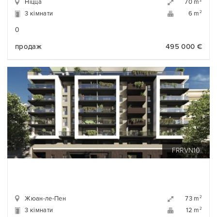
Ніцца
2
70 m
3 кімнати
2
6 m
0
продаж
495 000 €
FRRVN10
Жюан-ле-Пен
2
73 m
3 кімнати
2
12 m