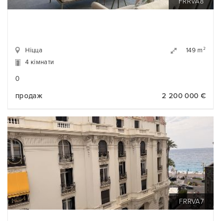
FRRVA8
Ніцца
2
149 m
4 кімнати
0
продаж
2 200 000 €
FRRVA7