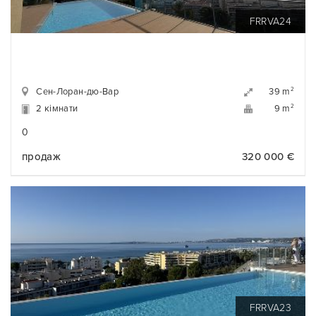
FRRVA24
Сен-Лоран-дю-Вар
2
39 m
2 кімнати
2
9 m
0
продаж
320 000 €
FRRVA23