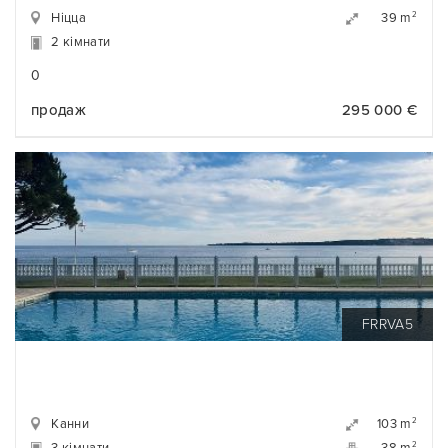
Ніцца
2
39 m
2 кімнати
0
продаж
295 000 €
FRRVA5
Канни
2
103 m
2