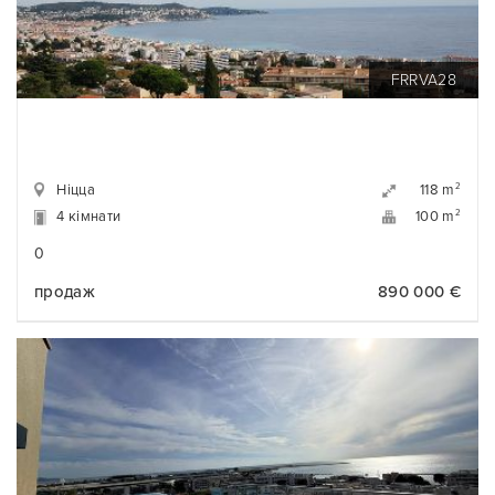
FRRVA28
Ніцца
2
118 m
4 кімнати
2
100 m
0
продаж
890 000 €