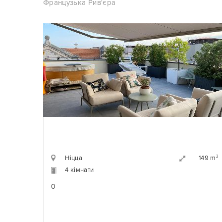
Французька Рив'єра
Ніцца
2
149 m
4 кімнати
0