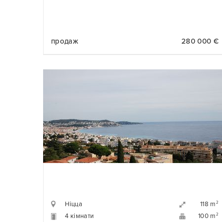
продаж
280 000 €
Ніцца
2
118 m
4 кімнати
2
100 m