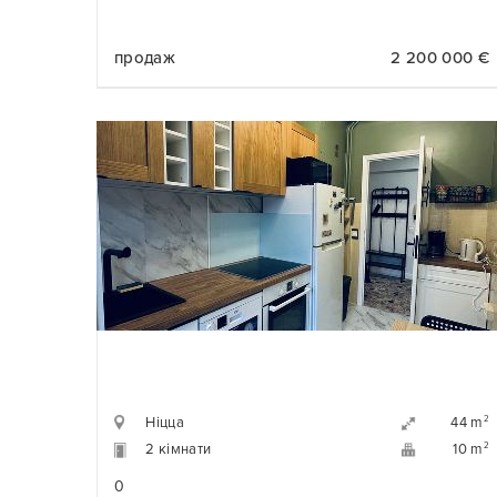
продаж
2 200 000 €
Ніцца
2
44 m
2 кімнати
2
10 m
0