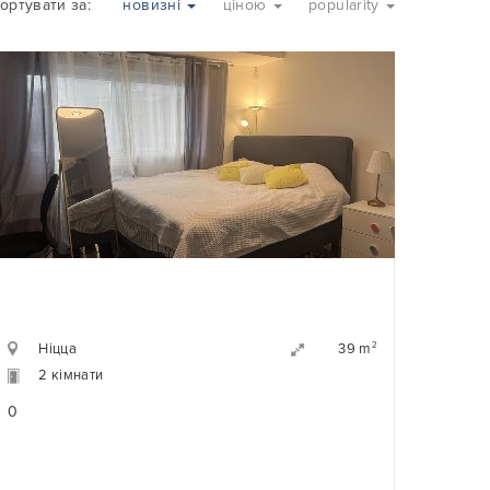
ортувати за:
новизні
ціною
popularity
Ніцца
2
39 m
2 кімнати
0