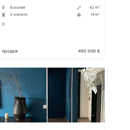
Босолей
2
42 m
2 кімнати
2
14 m
0
продаж
450 000 €