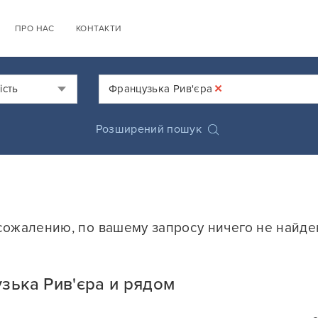
ПРО НАС
КОНТАКТИ
×
ість
Французька Рив'єра
Розширений пошук
сожалению, по вашему запросу ничего не найде
зька Рив'єра и рядом