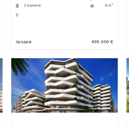
3 кімнати
2
6 m
0
продаж
495 000 €