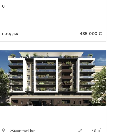
0
продаж
435 000 €
Жюан-ле-Пен
2
73 m