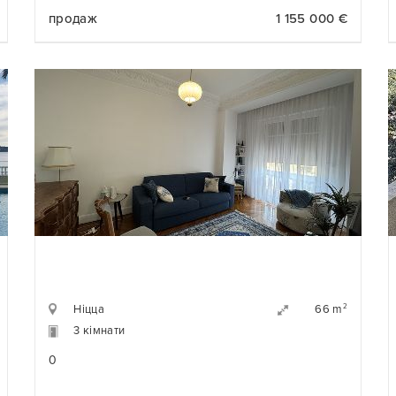
продаж
1 155 000 €
Ніцца
2
66 m
3 кімнати
0