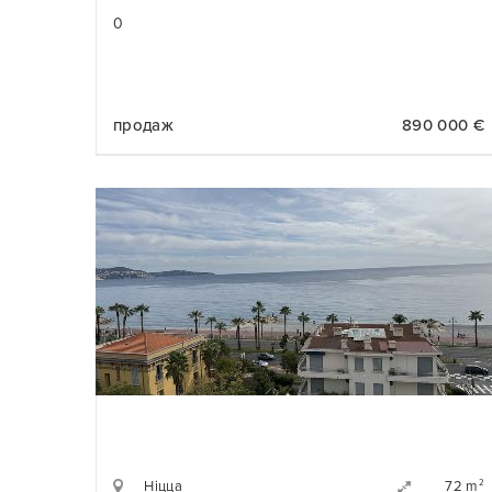
0
продаж
890 000 €
Ніцца
2
72 m