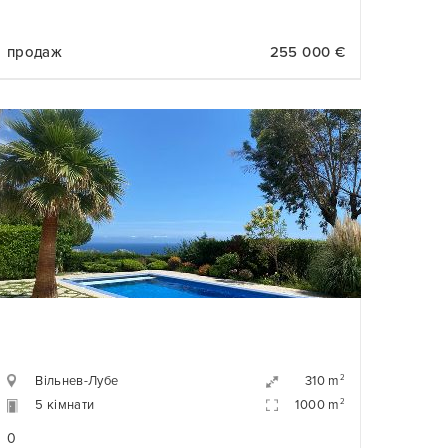
продаж
255 000 €
Вільнев-Лубе
2
310 m
5 кімнати
2
1000 m
0