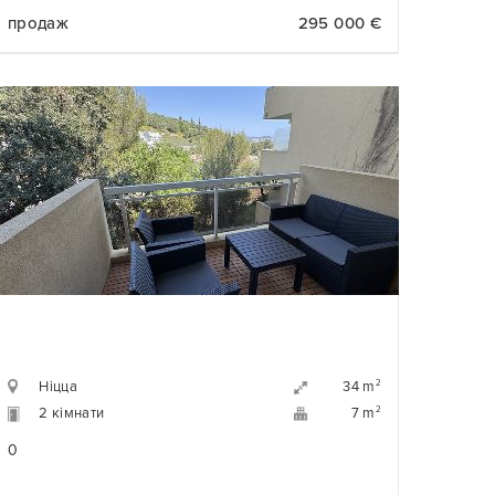
продаж
295 000 €
Ніцца
2
34 m
2 кімнати
2
7 m
0