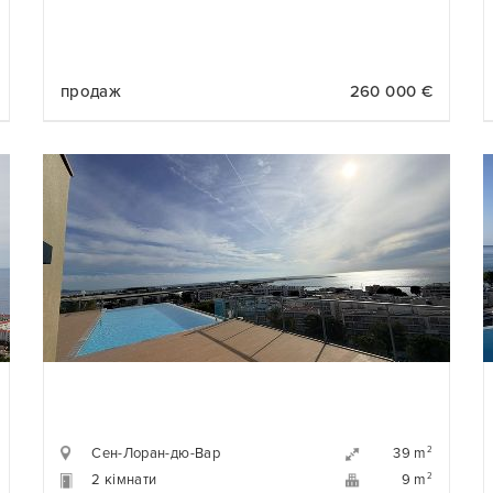
продаж
260 000 €
Сен-Лоран-дю-Вар
2
39 m
2 кімнати
2
9 m