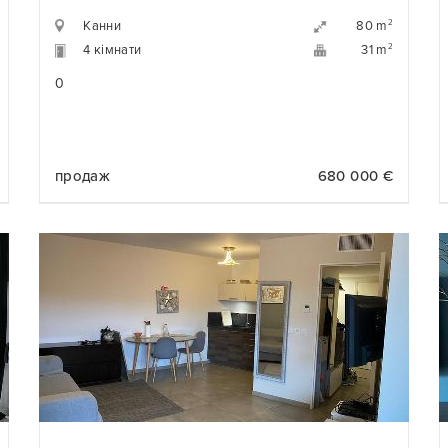
Канни
2
80 m
4 кімнати
2
31 m
0
продаж
680 000 €