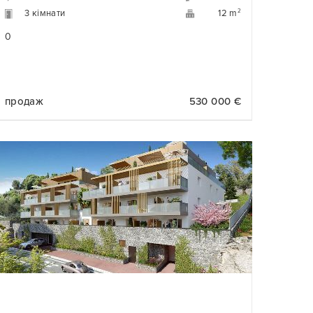
3 кімнати
2
12 m
0
продаж
530 000 €