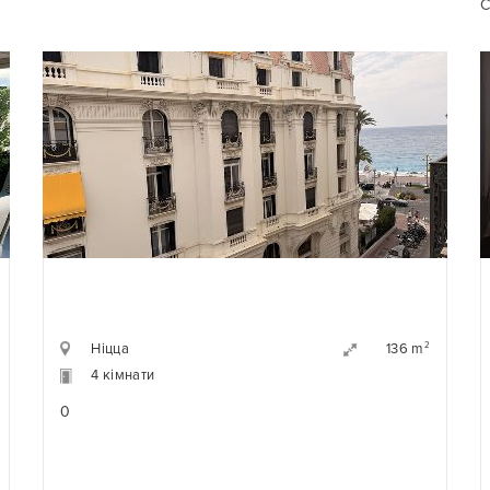
С
Ніцца
2
136 m
4 кімнати
0