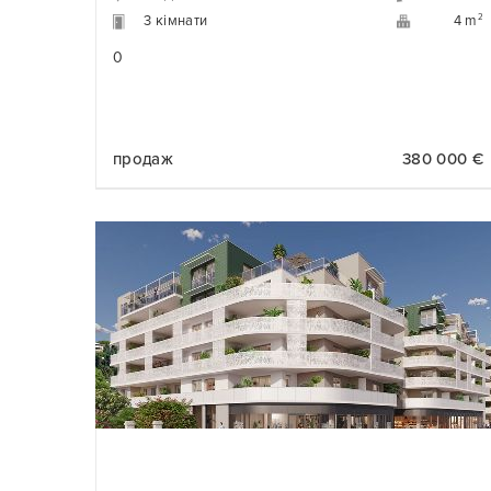
3 кімнати
2
4 m
0
продаж
380 000 €