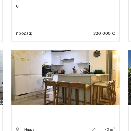
0
продаж
320 000 €
Ніцца
2
70 m