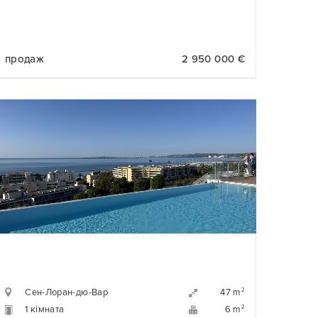
продаж
2 950 000 €
Сен-Лоран-дю-Вар
2
47 m
1 кімната
2
6 m