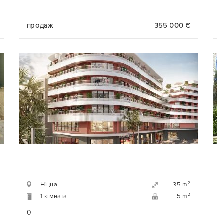
продаж
355 000 €
Ніцца
2
35 m
1 кімната
2
5 m
0