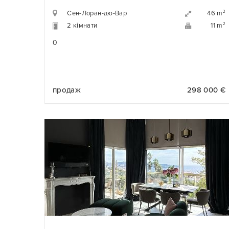
Сен-Лоран-дю-Вар
2
46 m
2 кімнати
2
11 m
0
продаж
298 000 €